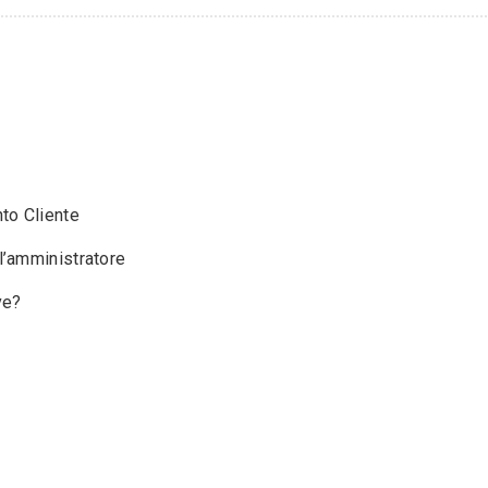
to Cliente
l’amministratore
ve?