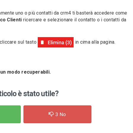
vamente uno o più contatti da crm4 ti basterà accedere come
nco Clienti
ricercare e selezionare il contatto o i contatti da
 cliccare sul tasto
in cima alla pagina.
lcun modo recuperabili.
ticolo è stato utile?
3
No