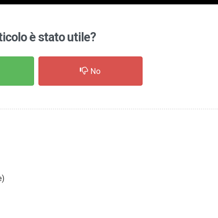
ticolo è stato utile?
No
e)