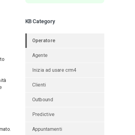
KB Category
Operatore
Agente
tto
Inizia ad usare crm4
ità
Clienti
e
Outbound
Predictive
mmato.
Appuntamenti