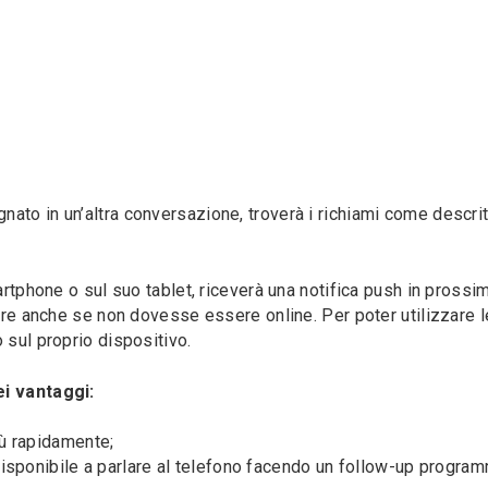
to in un’altra conversazione, troverà i richiami come descri
artphone o sul suo tablet, riceverà una notifica push in prossim
tire anche se non dovesse essere online. Per poter utilizzare l
 sul proprio dispositivo.
ei vantaggi:
iù rapidamente;
e disponibile a parlare al telefono facendo un follow-up progra