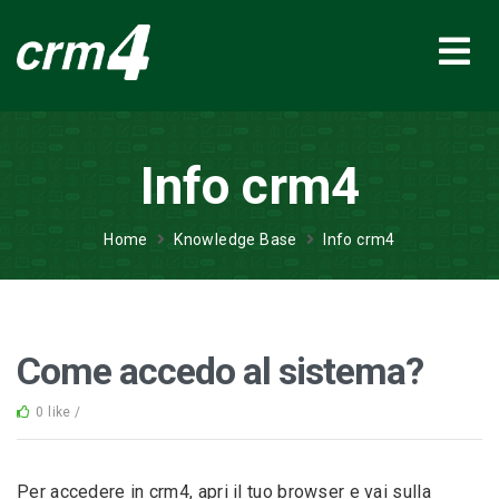
Info crm4
Home
Knowledge Base
Info crm4
Come accedo al sistema?
0 like /
Per accedere in crm4, apri il tuo browser e vai sulla