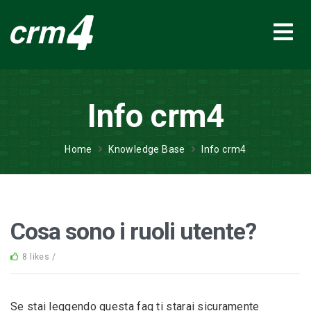
Info crm4
Home
Knowledge Base
Info crm4
Cosa sono i ruoli utente?
8 likes /
Se stai leggendo questa faq ti starai sicuramente