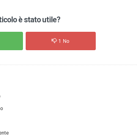
ticolo è stato utile?
1
No
e
no
ente