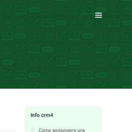
Info crm4
Come aggiungere una