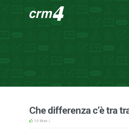
Che differenza c’è tra tr
10 likes /