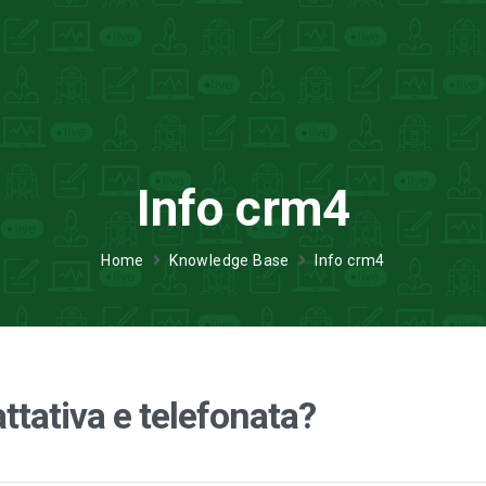
Info crm4
Home
Knowledge Base
Info crm4
attativa e telefonata?